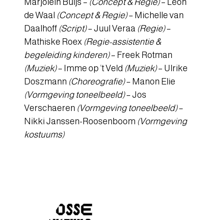
Marjolein Buijs –
(Concept & Regie)
– Leon
de Waal
(Concept & Regie)
– Michelle van
Daalhoff
(Script)
– Juul Veraa
(Regie)
–
Mathiske Roex
(Regie-assistentie &
begeleiding kinderen)
– Freek Rotman
(Muziek)
– Imme op ’t Veld
(Muziek)
– Ulrike
Doszmann
(Choreografie)
– Manon Elie
(Vormgeving toneelbeeld)
– Jos
Verschaeren
(Vormgeving toneelbeeld)
–
Nikki Janssen-Roosenboom
(Vormgeving
kostuums)